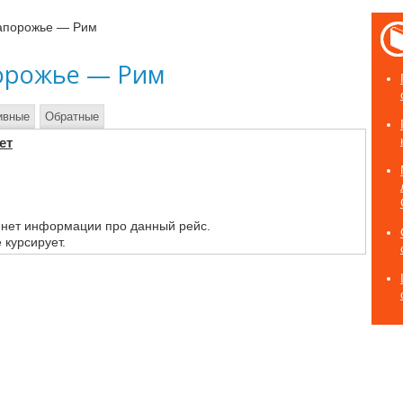
апорожье — Рим
орожье — Рим
ивные
Обратные
ет
 нет информации про данный рейс.
 курсирует.