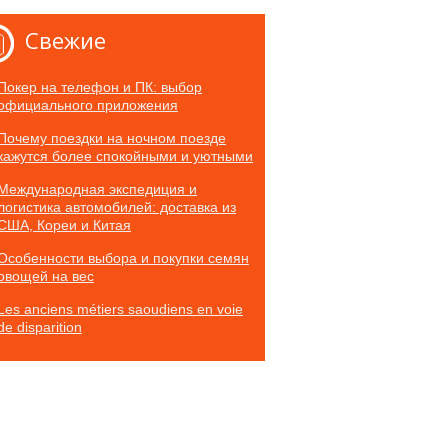
Свежие
Покер на телефон и ПК: выбор
официального приложения
Почему поездки на ночном поезде
кажутся более спокойными и уютными
Международная экспедиция и
логистика автомобилей: доставка из
США, Кореи и Китая
Особенности выбора и покупки семян
овощей на вес
Les anciens métiers saoudiens en voie
de disparition