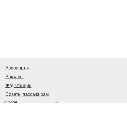
Аэропорты
Вокзалы
Ж/д станции
Советы пассажирам
© 2026
Запорожье
Транспортное
Связаться с нами