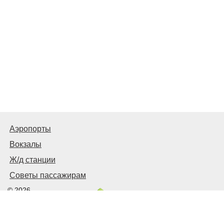
Аэропорты
Вокзалы
Ж/д станции
Советы пассажирам
© 2026
Запорожье
Транспортное
Связаться с нами