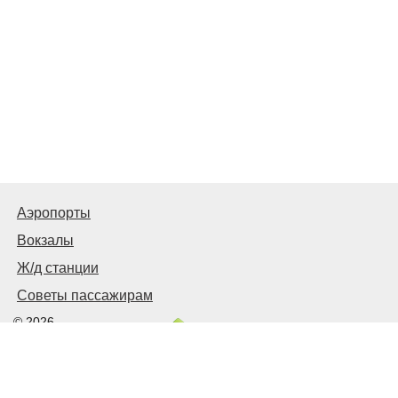
Аэропорты
Вокзалы
Ж/д станции
Советы пассажирам
© 2026
Запорожье
Транспортное
Связаться с нами