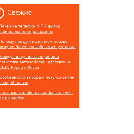
Свежие
Покер на телефон и ПК: выбор
официального приложения
Почему поездки на ночном поезде
кажутся более спокойными и уютными
Международная экспедиция и
логистика автомобилей: доставка из
США, Кореи и Китая
Особенности выбора и покупки семян
овощей на вес
Les anciens métiers saoudiens en voie
de disparition