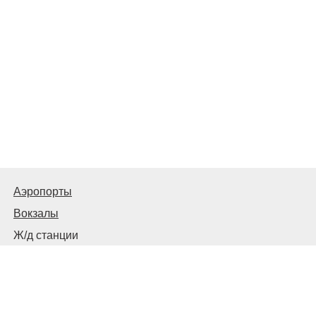
Аэропорты
Вокзалы
Ж/д станции
Советы пассажирам
© 2026
Запорожье
Транспортное
Связаться с нами