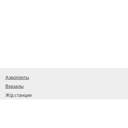
Аэропорты
Вокзалы
Ж/д станции
Советы пассажирам
© 2026
Запорожье
Транспортное
Связаться с нами