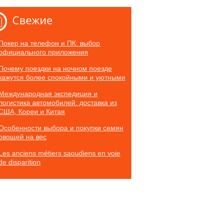
Свежие
Покер на телефон и ПК: выбор
официального приложения
Почему поездки на ночном поезде
кажутся более спокойными и уютными
Международная экспедиция и
логистика автомобилей: доставка из
США, Кореи и Китая
Особенности выбора и покупки семян
овощей на вес
Les anciens métiers saoudiens en voie
de disparition