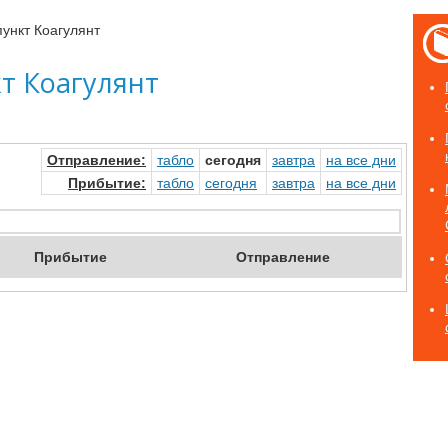
ункт Коагулянт
т Коагулянт
Отправ
ление
:
табло
сегод
ня
завтр
а
на
все дни
Прибыт
ие
:
табло
сегод
ня
завтр
а
на
все дни
Приб
ытие
Отпр
авление