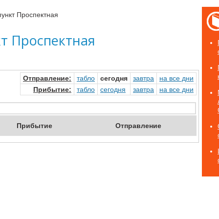
ункт Проспектная
т Проспектная
Отправ
ление
:
табло
сегод
ня
завтр
а
на
все дни
Прибыт
ие
:
табло
сегод
ня
завтр
а
на
все дни
Приб
ытие
Отпр
авление