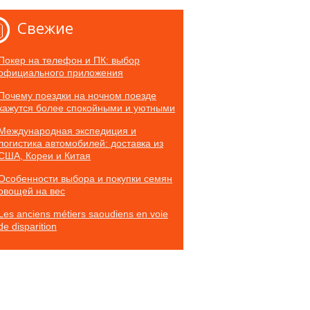
Свежие
Покер на телефон и ПК: выбор
официального приложения
Почему поездки на ночном поезде
кажутся более спокойными и уютными
Международная экспедиция и
логистика автомобилей: доставка из
США, Кореи и Китая
Особенности выбора и покупки семян
овощей на вес
Les anciens métiers saoudiens en voie
de disparition