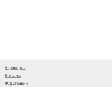
Аэропорты
Вокзалы
Ж/д станции
Советы пассажирам
© 2026
Запорожье
Транспортное
Связаться с нами