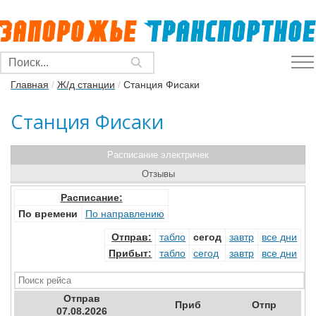
Главная
/
Ж/д станции
/
Станция Фисаки
Станция Фисаки
Расписание электричек
Отзывы
Расписание:
По времени
По направлению
Отправ
:
табло
сегод
завтр
все дни
Прибыт
:
табло
сегод
завтр
все дни
Отправ
Приб
Отпр
07.08.2026