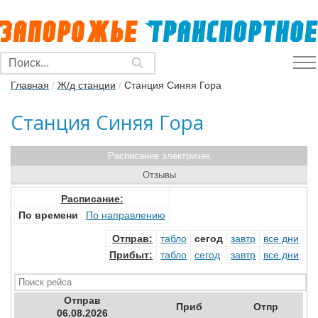
Главная
/
Ж/д станции
/
Станция Синяя Гора
Станция Синяя Гора
Расписание электричек
Отзывы
Расписание:
По времени
По направлению
Отправ
:
табло
сегод
завтр
все дни
Прибыт
:
табло
сегод
завтр
все дни
Отправ
Приб
Отпр
06.08.2026