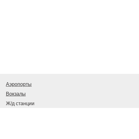
Аэропорты
Вокзалы
Ж/д станции
Советы пассажирам
© 2026
Запорожье
Транспортное
Связаться с нами