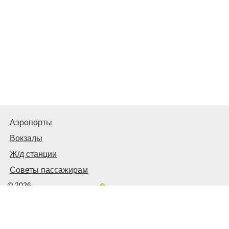
Аэропорты
Вокзалы
Ж/д станции
Советы пассажирам
© 2026
Запорожье
Транспортное
Связаться с нами