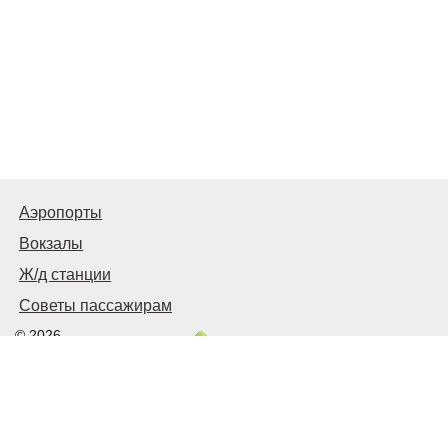
Аэропорты
Вокзалы
Ж/д станции
Советы пассажирам
© 2026
Запорожье
Транспортное
Связаться с нами